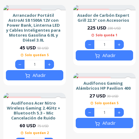
10% de descuento
2% de descuento
Arrancador Portátil
Asador de Carbón Expert
Destacado
Nuevo
AstroAI S8 1500A 12V con
Grill 22.5” con Accesorios
Power Bank, Linterna LED
Nuevo
225 USD
230 USD
y Cables Inteligentes para
Motores Gasolina 6.0L y
Solo queda 1
Diésel 3.0L
45 USD
50 USD
Añadir
Solo quedan 5
Añadir
10% de descuento
Audífonos Gaming
Alámbricos HP Pavilion 400
27 USD
30 USD
20% de descuento
Audífonos Acer Nitro
Solo quedan 5
Nuevo
Wireless Gaming 2.4GHz +
Bluetooth 5.3 – Mic
Cancelación de Ruido
Añadir
60 USD
75 USD
Solo quedan 2