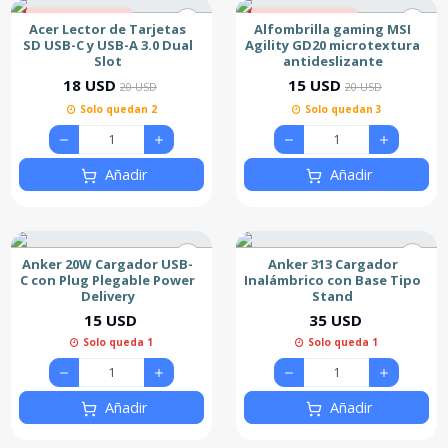
10% de descuento
25% de descuento
Acer Lector de Tarjetas
Alfombrilla gaming MSI
Nuevo
SD USB-C y USB-A 3.0 Dual
Agility GD20 microtextura
Slot
antideslizante
18 USD
15 USD
20 USD
20 USD
Solo quedan 2
Solo quedan 3
Añadir
Añadir
Anker 20W Cargador USB-
Anker 313 Cargador
C con Plug Plegable Power
Inalámbrico con Base Tipo
Delivery
Stand
15 USD
35 USD
Solo queda 1
Solo queda 1
Añadir
Añadir