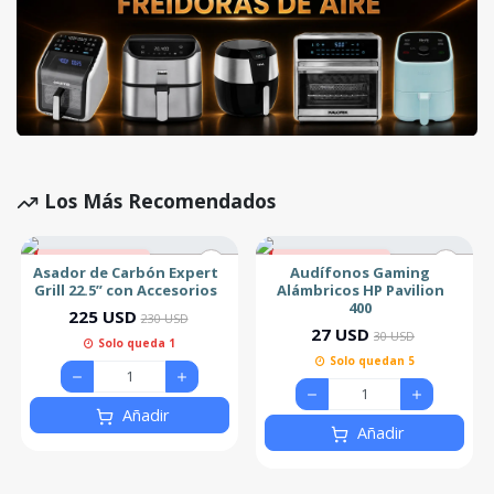
Los Más Recomendados
2% de descuento
10% de descuento
Asador de Carbón Expert
Audífonos Gaming
Grill 22.5” con Accesorios
Alámbricos HP Pavilion
400
225 USD
230 USD
27 USD
30 USD
Solo queda 1
Solo quedan 5
Añadir
Añadir