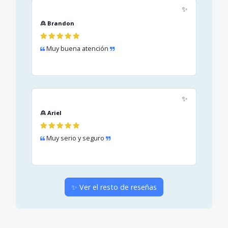
✨
Cliente complacido
🙎 Brandon
Muy buena atención
✨
🙎 Ariel
Muy serio y seguro
✨ Ver el resto de reseñas