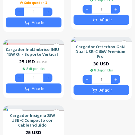
9 disponibles
Solo quedan 3
Añadir
Añadir
Más Vendido
Cargador Otterbox GaN
17% de descuento
Cargador Inalámbrico INIU
Dual USB-C 60W Premium
Nuevo
15W Qi – Soporte Vertical
Pro
25 USD
30 USD
30 USD
8 disponibles
8 disponibles
Añadir
Añadir
Nuevo
Cargador Insignia 25W
USB-C Compacto con
Cable Incluido
25 USD