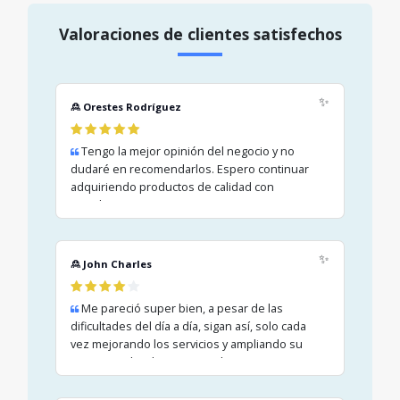
Valoraciones de clientes satisfechos
✨
🙎 Orestes Rodríguez
Tengo la mejor opinión del negocio y no
dudaré en recomendarlos. Espero continuar
adquiriendo productos de calidad con
ustedes.
✨
🙎 John Charles
Me pareció super bien, a pesar de las
dificultades del día a día, sigan así, solo cada
vez mejorando los servicios y ampliando su
negocio, cabe destacar que las nuevas
tecnologías se imponen y gracias al empeño
se logra el éxito, saludos a todos el equipo.