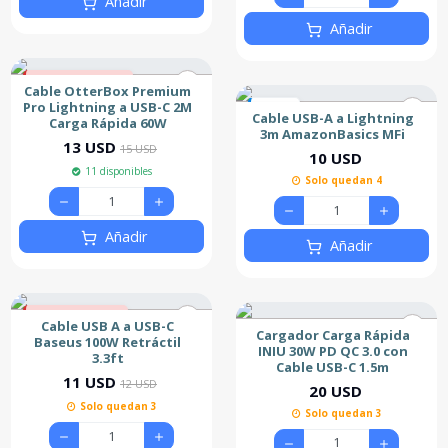
Añadir
Añadir
13% de descuento
Cable OtterBox Premium
Nuevo
Pro Lightning a USB-C 2M
Nuevo
Cable USB-A a Lightning
Carga Rápida 60W
Más Vendido
3m AmazonBasics MFi
13 USD
15 USD
10 USD
11 disponibles
Solo quedan 4
Añadir
Añadir
8% de descuento
Cable USB A a USB-C
Cargador Carga Rápida
Nuevo
Baseus 100W Retráctil
INIU 30W PD QC 3.0 con
3.3ft
Cable USB-C 1.5m
11 USD
12 USD
20 USD
Solo quedan 3
Solo quedan 3