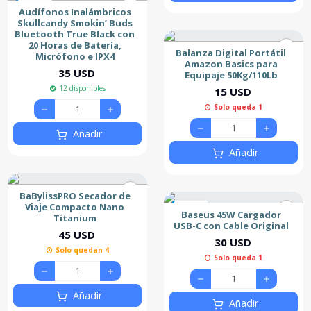
Nuevo
Audífonos Inalámbricos
Skullcandy Smokin’ Buds
Bluetooth True Black con
20 Horas de Batería,
Balanza Digital Portátil
Micrófono e IPX4
Amazon Basics para
35 USD
Equipaje 50Kg/110Lb
12 disponibles
15 USD
Solo queda 1
Añadir
Añadir
BaBylissPRO Secador de
Viaje Compacto Nano
Nuevo
Baseus 45W Cargador
Titanium
USB-C con Cable Original
45 USD
30 USD
Solo quedan 4
Solo queda 1
Añadir
Añadir