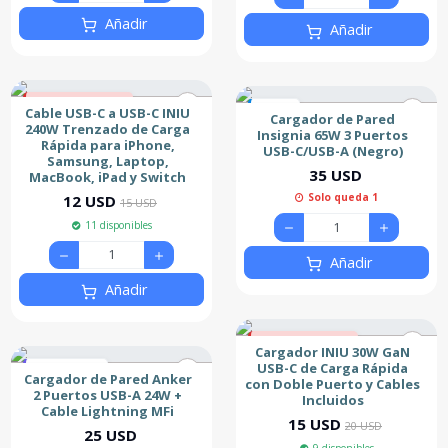
Añadir
Añadir
20% de descuento
Nuevo
Cable USB-C a USB-C INIU
Cargador de Pared
Nuevo
240W Trenzado de Carga
Insignia 65W 3 Puertos
Rápida para iPhone,
USB-C/USB-A (Negro)
Samsung, Laptop,
35 USD
MacBook, iPad y Switch
Solo queda 1
12 USD
15 USD
11 disponibles
Añadir
Añadir
25% de descuento
Cargador INIU 30W GaN
Nuevo
USB-C de Carga Rápida
Más Vendido
Cargador de Pared Anker
con Doble Puerto y Cables
2 Puertos USB-A 24W +
Incluidos
Cable Lightning MFi
15 USD
20 USD
25 USD