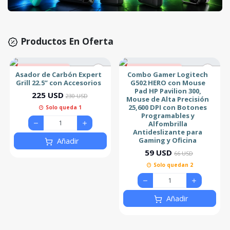
Productos En Oferta
2% de descuento
11% de descuento
Asador de Carbón Expert
Combo Gamer Logitech
Grill 22.5” con Accesorios
G502 HERO con Mouse
Pad HP Pavilion 300,
225 USD
230 USD
Mouse de Alta Precisión
25,600 DPI con Botones
Solo queda 1
Programables y
Alfombrilla
Antideslizante para
Gaming y Oficina
Añadir
59 USD
66 USD
Solo quedan 2
Añadir