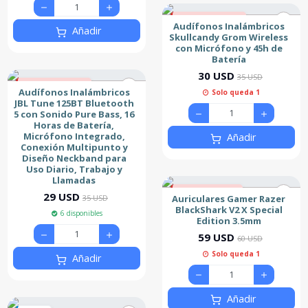
14% de descuento
Audífonos Inalámbricos
Añadir
Nuevo
Skullcandy Grom Wireless
con Micrófono y 45h de
Batería
30 USD
35 USD
17% de descuento
Audífonos Inalámbricos
Solo queda 1
Nuevo
JBL Tune 125BT Bluetooth
5 con Sonido Pure Bass, 16
Horas de Batería,
Micrófono Integrado,
Añadir
Conexión Multipunto y
Diseño Neckband para
Uso Diario, Trabajo y
Llamadas
2% de descuento
29 USD
Auriculares Gamer Razer
35 USD
Nuevo
BlackShark V2 X Special
6 disponibles
Edition 3.5mm
59 USD
60 USD
Solo queda 1
Añadir
Añadir