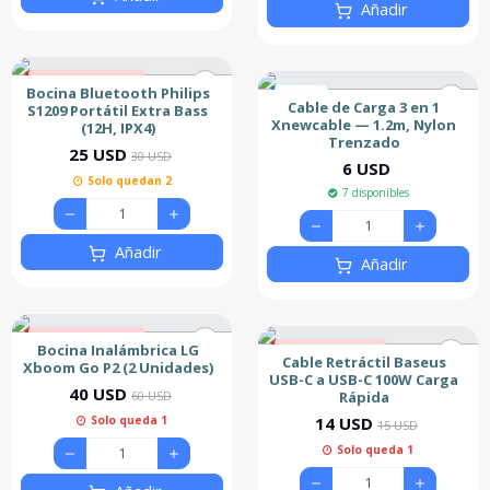
Añadir
17% de descuento
Bocina Bluetooth Philips
Nuevo
Nuevo
Cable de Carga 3 en 1
S1209 Portátil Extra Bass
Xnewcable — 1.2m, Nylon
(12H, IPX4)
Trenzado
25 USD
30 USD
6 USD
Solo quedan 2
7 disponibles
Añadir
Añadir
33% de descuento
Bocina Inalámbrica LG
7% de descuento
Cable Retráctil Baseus
Xboom Go P2 (2 Unidades)
Nuevo
USB-C a USB-C 100W Carga
40 USD
Rápida
60 USD
14 USD
Solo queda 1
15 USD
Solo queda 1