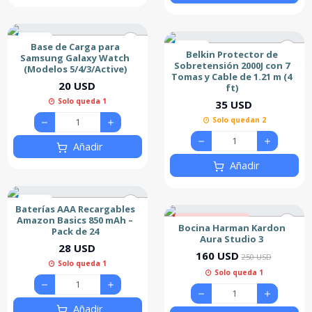
Nuevo
Base de Carga para
Nuevo
Belkin Protector de
Samsung Galaxy Watch
Sobretensión 2000J con 7
(Modelos 5/4/3/Active)
Tomas y Cable de 1.21 m (4
20 USD
ft)
Solo queda 1
35 USD
Solo quedan 2
Añadir
Añadir
Nuevo
Baterías AAA Recargables
Amazon Basics 850 mAh –
36% de descuento
Bocina Harman Kardon
Pack de 24
Destacado
Aura Studio 3
28 USD
160 USD
250 USD
Solo queda 1
Solo queda 1
Añadir