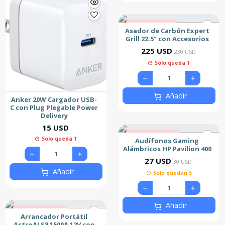
2% de descuento
Asador de Carbón Expert
Destacado
Grill 22.5” con Accesorios
Nuevo
225 USD
230 USD
Solo queda 1
Añadir
Anker 20W Cargador USB-
C con Plug Plegable Power
Delivery
15 USD
10% de descuento
Solo queda 1
Audífonos Gaming
Alámbricos HP Pavilion 400
27 USD
30 USD
Añadir
Solo quedan 5
Añadir
10% de descuento
Arrancador Portátil
Nuevo
AstroAI S8 1500A 12V con