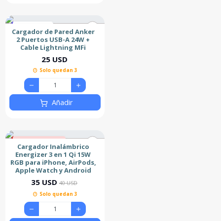
Más Vendido
Cargador de Pared Anker
2 Puertos USB-A 24W +
Cable Lightning MFi
25 USD
Solo quedan 3
Añadir
13% de descuento
Cargador Inalámbrico
Nuevo
Energizer 3 en 1 Qi 15W
RGB para iPhone, AirPods,
Apple Watch y Android
35 USD
40 USD
Solo quedan 3