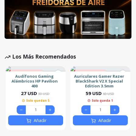
Los Más Recomendados
10% de descuento
2% de descuento
Audífonos Gaming
Auriculares Gamer Razer
Alámbricos HP Pavilion
BlackShark V2 X Special
400
Edition 3.5mm
27 USD
59 USD
30 USD
60 USD
Solo quedan 5
Solo queda 1
Añadir
Añadir