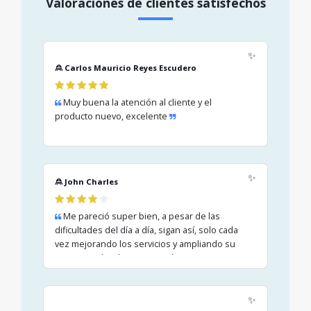
Valoraciones de clientes satisfechos
✨
🙎 Carlos Mauricio Reyes Escudero
Muy buena la atención al cliente y el
producto nuevo, excelente
✨
🙎 John Charles
Me pareció super bien, a pesar de las
dificultades del día a día, sigan así, solo cada
vez mejorando los servicios y ampliando su
negocio, cabe destacar que las nuevas
tecnologías se imponen y gracias al empeño
se logra el éxito, saludos a todos el equipo.
✨
Cliente complacido