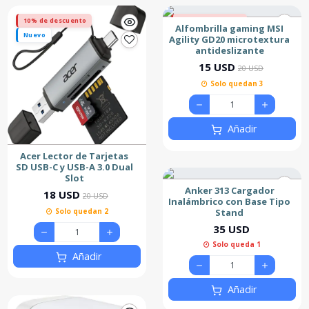
10% de descuento
25% de descuento
Alfombrilla gaming MSI
Nuevo
Agility GD20 microtextura
antideslizante
15 USD
20 USD
Solo quedan 3
Añadir
Acer Lector de Tarjetas
SD USB-C y USB-A 3.0 Dual
Slot
Anker 313 Cargador
18 USD
20 USD
Inalámbrico con Base Tipo
Stand
Solo quedan 2
35 USD
Solo queda 1
Añadir
Añadir