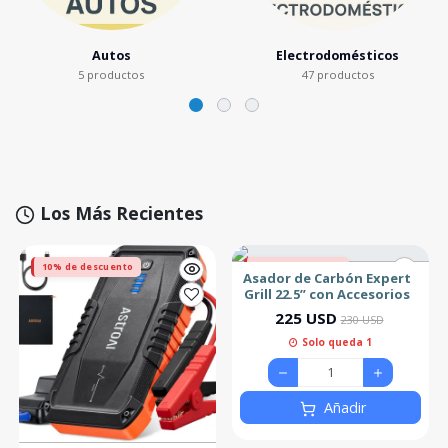
Autos
Electrodomésticos
5 productos
47 productos
Los Más Recientes
10% de descuento
2% de descuento
Asador de Carbón Expert
Grill 22.5” con Accesorios
225 USD
230 USD
Solo queda 1
Añadir