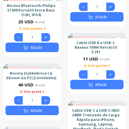
17% de descuento
Bocina Bluetooth Philips
Nuevo
S1209 Portátil Extra Bass
(12H, IPX4)
Añadir
25 USD
30 USD
Solo quedan 2
8% de descuento
Cable USB A a USB-C
Nuevo
Baseus 100W Retráctil
Añadir
3.3ft
11 USD
12 USD
Solo quedan 3
33% de descuento
Bocina Inalámbrica LG
Xboom Go P2 (2 Unidades)
Añadir
40 USD
60 USD
Solo queda 1
20% de descuento
Cable USB-C a USB-C INIU
Añadir
Nuevo
240W Trenzado de Carga
Rápida para iPhone,
Samsung, Laptop,
MacBook, iPad y Switch