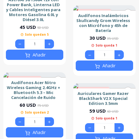
Power Bank, Linterna LED
y Cables Inteligentes para
14% de descuento
Motores Gasolina 6.0L y
Audífonos Inalámbricos
Nuevo
Diésel 3.0L
Skullcandy Grom Wireless
con Micrófono y 45h de
45 USD
50 USD
Batería
Solo quedan 5
30 USD
35 USD
Solo queda 1
Añadir
Añadir
20% de descuento
Audífonos Acer Nitro
Nuevo
Wireless Gaming 2.4GHz +
2% de descuento
Bluetooth 5.3 – Mic
Auriculares Gamer Razer
Nuevo
Cancelación de Ruido
BlackShark V2 X Special
Edition 3.5mm
60 USD
75 USD
59 USD
60 USD
Solo quedan 2
Solo queda 1
Añadir
Añadir