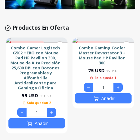
Productos En Oferta
11% de descuento
12% de descuento
Combo Gamer Logitech
Combo Gaming Cooler
G502 HERO con Mouse
Master Devastator 3 +
Pad HP Pavilion 300,
Mouse Pad HP Pavilion
Mouse de Alta Precisión
300
25,600 DPI con Botones
75 USD
85 USD
Programables y
Alfombrilla
Solo queda 1
Antideslizante para
Gaming y Oficina
59 USD
66 USD
Añadir
Solo quedan 2
Añadir