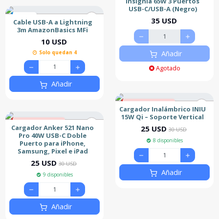
Insignia 65W 3 Puertos
USB-C/USB-A (Negro)
Nuevo
35 USD
Cable USB-A a Lightning
3m AmazonBasics MFi
10 USD
Solo quedan 4
Añadir
Agotado
Añadir
17% de descuento
Cargador Inalámbrico INIU
Nuevo
15W Qi – Soporte Vertical
17% de descuento
Cargador Anker 521 Nano
25 USD
30 USD
Nuevo
Pro 40W USB-C Doble
8 disponibles
Puerto para iPhone,
Samsung, Pixel e iPad
25 USD
30 USD
Añadir
9 disponibles
Añadir