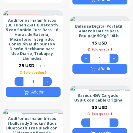
17% de descuento
Audífonos Inalámbricos
Nuevo
JBL Tune 125BT Bluetooth
Balanza Digital Portátil
5 con Sonido Pure Bass, 16
Amazon Basics para
Horas de Batería,
Equipaje 50Kg/110Lb
Micrófono Integrado,
15 USD
Conexión Multipunto y
Diseño Neckband para
Solo queda 1
Uso Diario, Trabajo y
Llamadas
29 USD
35 USD
Añadir
Solo quedan 5
Añadir
Nuevo
Baseus 45W Cargador
USB-C con Cable Original
30 USD
Solo queda 1
Nuevo
Audífonos Inalámbricos
Skullcandy Smokin’ Buds
Bluetooth True Black con
20 Horas de Batería,