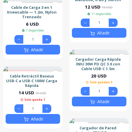
Nuevo
12 USD
Cable de Carga 3 en 1
15 USD
Xnewcable — 1.2m, Nylon
11 disponibles
Trenzado
6 USD
7 disponibles
Añadir
Añadir
Cargador Carga Rápida
INIU 30W PD QC 3.0 con
Cable USB-C 1.5m
7% de descuento
20 USD
Cable Retráctil Baseus
Nuevo
USB-C a USB-C 100W Carga
Solo quedan 3
Rápida
14 USD
15 USD
Solo queda 1
Añadir
Añadir
Nuevo
Cargador de Pared