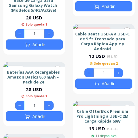
Base de Carga para
Samsung Galaxy Watch
Añadir
(Modelos 5/4/3/Active)
20 USD
Solo queda 1
20% de descuento
Cable Beats USB-A a USB-C
Nuevo
de 5 ft Trenzado para
Carga Rápida Apple y
Añadir
Android
12 USD
15 USD
Solo quedan 2
Nuevo
Baterías AAA Recargables
Amazon Basics 850 mAh –
Pack de 24
Añadir
28 USD
Solo queda 1
13% de descuento
Cable OtterBox Premium
Nuevo
Pro Lightning a USB-C 2M
Añadir
Carga Rápida 60W
Más Vendido
13 USD
15 USD
11 disponibles