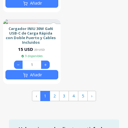
Añadir
25% de descuento
Cargador INIU 30W GaN
Nuevo
USB-C de Carga Rápida
con Doble Puerto y Cables
Incluidos
15 USD
20 USD
9 disponibles
Añadir
‹
1
2
3
4
5
›