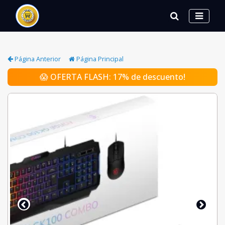
Página Anterior
Página Principal
😱 OFERTA FLASH: 17% de descuento!
Sigu
Anterior