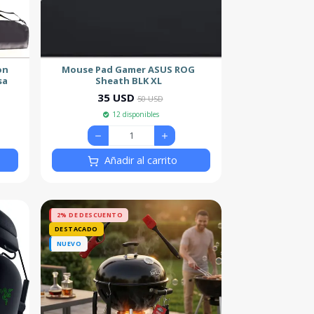
on
Mouse Pad Gamer ASUS ROG
sa
Sheath BLK XL
35 USD
50 USD
12 disponibles
Añadir al carrito
2% DE DESCUENTO
DESTACADO
NUEVO