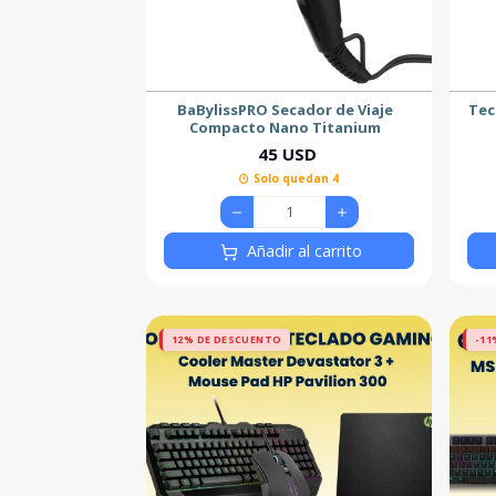
BaBylissPRO Secador de Viaje
Tec
Compacto Nano Titanium
45 USD
Solo quedan 4
Añadir al carrito
12% DE DESCUENTO
-11