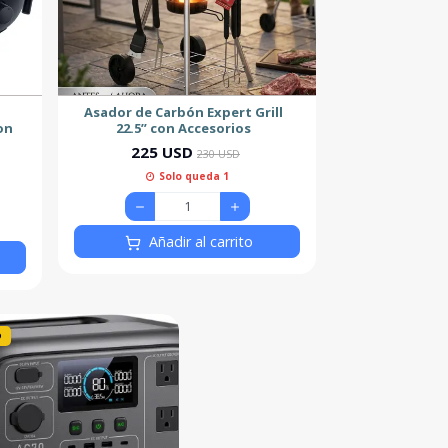
Asador de Carbón Expert Grill
on
22.5” con Accesorios
225 USD
230 USD
Solo queda 1
Añadir al carrito
O