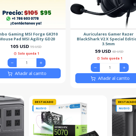
bo Gaming MSI Forge GK310
Auriculares Gamer Razer
Mouse Pad MSI Agility GD20
BlackShark V2 X Special Editi
3.5mm
105 USD
95 USD
59 USD
60 USD
Solo queda 1
Solo queda 1
Añadir al carrito
Añadir al carrito
DESTACADO
DESTACAD
NUEVO
NUEVO