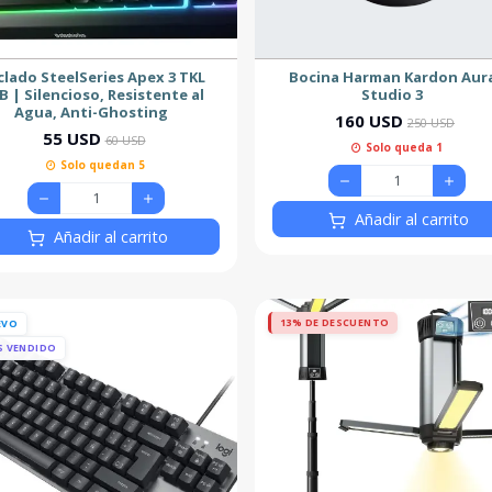
clado SteelSeries Apex 3 TKL
Bocina Harman Kardon Aur
B | Silencioso, Resistente al
Studio 3
Agua, Anti-Ghosting
160 USD
250 USD
55 USD
60 USD
Solo queda 1
Solo quedan 5
Añadir al carrito
Añadir al carrito
13% DE DESCUENTO
EVO
S VENDIDO