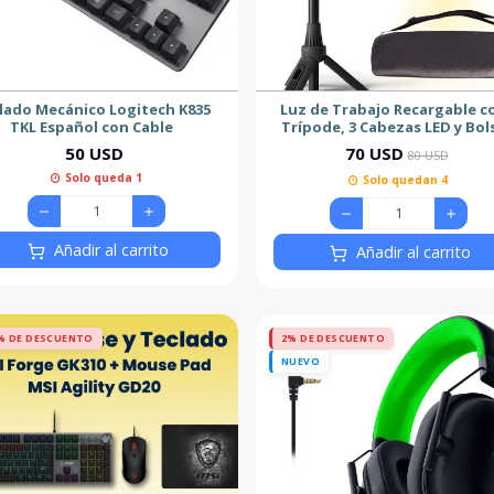
lado Mecánico Logitech K835
Luz de Trabajo Recargable c
TKL Español con Cable
Trípode, 3 Cabezas LED y Bol
50 USD
70 USD
80 USD
Solo queda 1
Solo quedan 4
Añadir al carrito
Añadir al carrito
% DE DESCUENTO
2% DE DESCUENTO
NUEVO