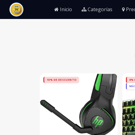
Inicio
Categorías
Prec
10% DE DESCUENTO
8% 
MÁ