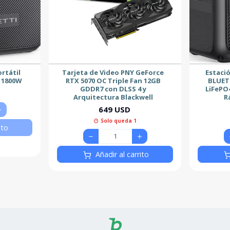
rtátil
Tarjeta de Video PNY GeForce
Estació
 1800W
RTX 5070 OC Triple Fan 12GB
BLUET
GDDR7 con DLSS 4 y
LiFePO
Arquitectura Blackwell
R
649 USD
Solo queda 1
ito
Añadir al carrito